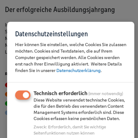
Der erfolgreiche Ausbildungsjahrgang
Im Foto von links: Ausbildungsleiterin Sarina Scherbaum,
Said Ghandour, Philipp Ott, Denisa Dorca, Maximilian
Datenschutzeinstellungen
Michel, Kerstin Weber, Jonas Dorstewitz, Vanessa Janik,
Hier können Sie einstellen, welche Cookies Sie zulassen
Mahmoud Chaaban, Caroline Braun, Tim Löser, Lisa Manig,
möchten. Cookies sind Textdateien, die auf Ihrem
Liana Dick, Besijana Gjocaj, Luce Slotta und Ervin Jakupi.
Computer gespeichert werden. Alle Cookies werden
erst nach Ihrer Einwilligung aktiviert.
Weitere Details
finden Sie in unserer
Datenschutzerklärung
.
RUBRIKEN
Events
Tipps & Trends
Technisch erforderlich
(immer notwendig)
Vor Ort
Karriere
Diese Website verwendet technische Cookies,
Nachhaltigkeit
Engagement
die für den Betrieb des verwendeten Content
Management Systems erforderlich sind. Diese
Mitglieder
Cookies erfassen keine persönlichen Daten.
Zweck
:
Erforderlich, damit Sie wichtige
Seitenfunktionen nutzen können