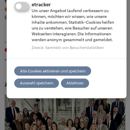
TOP BEITRÄGE
etracker
Vor Ort
Wiehl, 2. Juli 2026
Um unser Angebot laufend verbessern zu
können, möchten wir wissen, wie unsere
Generationenwechsel an der Spitze
Inhalte ankommen. Statistik-Cookies helfen
uns zu verstehen, wie Besucher auf unseren
Webseiten interagieren. Die Informationen
werden anonym gesammelt und gemeldet.
Zweck
:
Sammeln von Besucherstatistiken
Events
Wiehl, 30. Juni 2026
„Es war mir stets eine große Freude“
Alle Cookies aktivieren und speichern
Auswahl speichern
Ablehnen
Ähnliche Beiträge