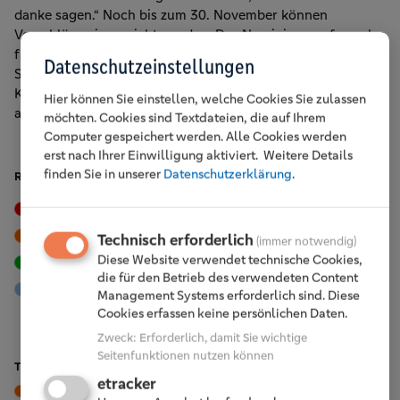
danke sagen.“ Noch bis zum 30. November können
Vorschläge eingereicht werden. Das Nominierungsformular
finden Interessierte
hier
. Dieses kann von jedem
Datenschutzeinstellungen
Sportvereinsmitglied aus einem Mitgliedsverein im
Kreissportbund Oberberg ausgefüllt werden und per Mail
Hier können Sie einstellen, welche Cookies Sie zulassen
an
geschickt werden.
möchten. Cookies sind Textdateien, die auf Ihrem
Computer gespeichert werden. Alle Cookies werden
erst nach Ihrer Einwilligung aktiviert.
Weitere Details
finden Sie in unserer
Datenschutzerklärung
.
RUBRIKEN
Events
Tipps & Trends
Vor Ort
Karriere
Technisch erforderlich
(immer notwendig)
Diese Website verwendet technische Cookies,
Nachhaltigkeit
Engagement
die für den Betrieb des verwendeten Content
Mitglieder
Management Systems erforderlich sind. Diese
Cookies erfassen keine persönlichen Daten.
Zweck
:
Erforderlich, damit Sie wichtige
Seitenfunktionen nutzen können
TOP BEITRÄGE
etracker
Vor Ort
Wiehl, 2. Juli 2026