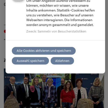
Um unser Angebot laufend verbessern zu
Generationenwechsel an der Spitze
können, möchten wir wissen, wie unsere
Inhalte ankommen. Statistik-Cookies helfen
uns zu verstehen, wie Besucher auf unseren
Webseiten interagieren. Die Informationen
werden anonym gesammelt und gemeldet.
Events
Wiehl, 30. Juni 2026
Zweck
:
Sammeln von Besucherstatistiken
„Es war mir stets eine große Freude“
Alle Cookies aktivieren und speichern
Ähnliche Beiträge
Auswahl speichern
Ablehnen