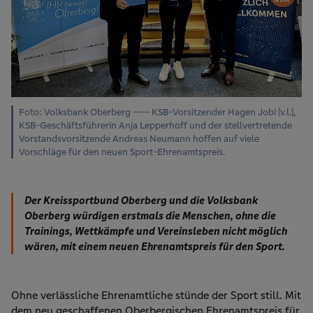
Foto: Volksbank Oberberg ---- KSB-Vorsitzender Hagen Jobi (v.l.),
KSB-Geschäftsführerin Anja Lepperhoff und der stellvertretende
Vorstandsvorsitzende Andreas Neumann hoffen auf viele
Vorschläge für den neuen Sport-Ehrenamtspreis.
Der Kreissportbund Oberberg und die Volksbank
Oberberg würdigen erstmals die Menschen, ohne die
Trainings, Wettkämpfe und Vereinsleben nicht möglich
wären, mit einem neuen Ehrenamtspreis für den Sport.
Ohne verlässliche Ehrenamtliche stünde der Sport still. Mit
dem neu geschaffenen Oberbergischen Ehrenamtspreis für