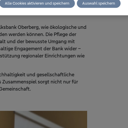
le spielen.
Alle Cookies aktivieren und speichern
Auswahl speichern
Volksbank Oberberg, wie ökologische und
den werden können. Die Pflege der
lfalt und der bewusste Umgang mit
haltige Engagement der Bank wider –
rstützung regionaler Einrichtungen wie
hhaltigkeit und gesellschaftliche
 Zusammenspiel sorgt nicht nur für
 Gemeinschaft.