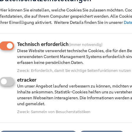
rbergische Tafel, die Vorratskammer
Hier können Sie einstellen, welche Cookies Sie zulassen möchten. Coo
en gespendet.
Textdateien, die auf Ihrem Computer gespeichert werden. Alle Cooki
Ihrer Einwilligung aktiviert.
Weitere Details finden Sie in unserer
Dat
as Neumann und Jörn Richling die
Technisch erforderlich
(immer notwendig)
hen Arbeit: „Gerade in schwierigen
Diese Website verwendet technische Cookies, die für den Be
 von unschätzbarem Wert für unsere
verwendeten Content Management Systems erforderlich sind
 dieser Spende einen unterstützenden
erfassen keine persönlichen Daten.
und
Engagement
sind zentrale Werte
Zweck
:
Erforderlich, damit Sie wichtige Seitenfunktionen nutze
etracker
Um unser Angebot laufend verbessern zu können, möchten wi
ählt: „Am internationalen Tag des
Inhalte ankommen. Statistik-Cookies helfen uns zu verstehe
u rücken, ist genau das Richtige. Es
unseren Webseiten interagieren. Die Informationen werde
amtliches Engagement ist.“
und gemeldet.
Zweck
:
Sammeln von Besucherstatistiken
en mit großer Dankbarkeit entgegen
ng. Der regionale Honig stehe
ft und ein harmonisches Miteinander –