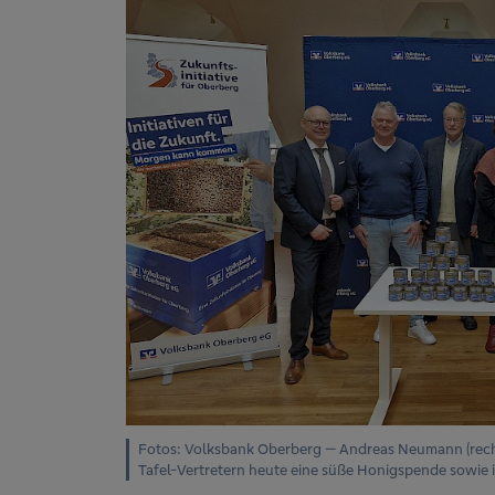
Fotos: Volksbank Oberberg — Andreas Neumann (rechts
Tafel-Vertretern heute eine süße Honigspende sowie 