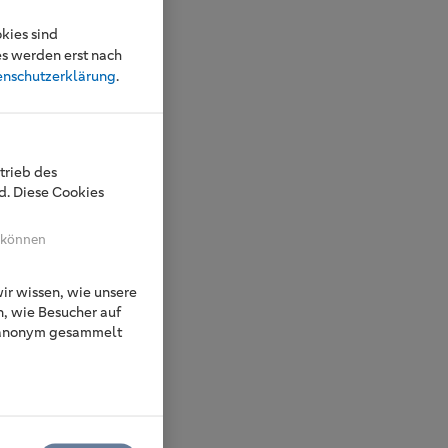
kies sind
es werden erst nach
enschutzerklärung
.
trieb des
. Diese Cookies
n können
r wissen, wie unsere
n, wie Besucher auf
n anonym gesammelt