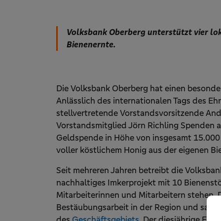
Volksbank Oberberg unterstützt vier lo
Bienenernte.
Die Volksbank Oberberg hat einen besonder
Anlässlich des internationalen Tags des Eh
stellvertretende Vorstandsvorsitzende A
Vorstandsmitglied Jörn Richling Spenden an
Geldspende in Höhe von insgesamt 15.000 
voller köstlichem Honig aus der eigenen Bi
Seit mehreren Jahren betreibt die Volksb
nachhaltiges Imkerprojekt mit 10 Bienenst
Mitarbeiterinnen und Mitarbeitern stehen. D
Bestäubungsarbeit in der Region und samm
des
Geschäftsgebiets
. Der diesjährige Ert