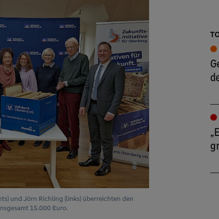
TO
G
de
„E
g
) und Jörn Richling (links) überreichten den
insgesamt 15.000 Euro.