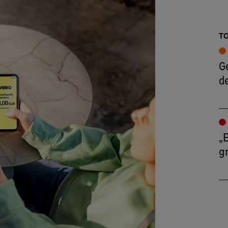
TO
G
de
„E
g