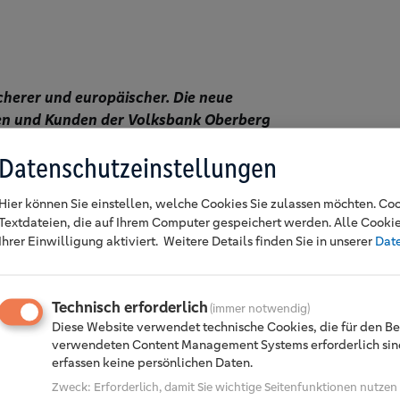
icherer und europäischer. Die neue
nen und Kunden der Volksbank Oberberg
Datenschutzeinstellungen
Hier können Sie einstellen, welche Cookies Sie zulassen möchten. Coo
nt. Immer häufiger ersetzen
Textdateien, die auf Ihrem Computer gespeichert werden. Alle Cooki
Ihrer Einwilligung aktiviert.
Weitere Details finden Sie in unserer
Dat
e Geldbörse. Mit Wero bietet die
VR
chkeit, die in Europa entwickelt wurde
rheitsstandards erfüllt. Geld kann in
Technisch erforderlich
(immer notwendig)
den, erste QR-Code-Zahlungen im
Diese Website verwendet technische Cookies, die für den Be
en folgen. Die Nutzung ist bereits ab
verwendeten Content Management Systems erforderlich sind
erfassen keine persönlichen Daten.
Zweck
:
Erforderlich, damit Sie wichtige Seitenfunktionen nutze
ige ist die Zusatzfunktion Wero-PRO