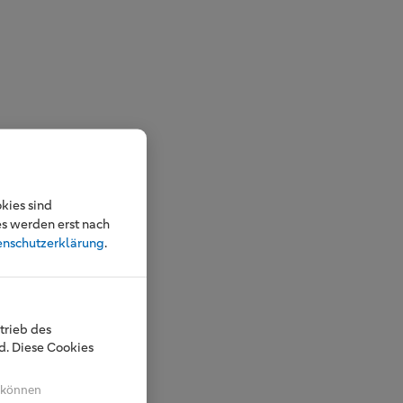
kies sind
es werden erst nach
enschutzerklärung
.
trieb des
. Diese Cookies
n können