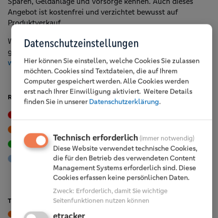
Sparen, Geldanlage und Vorsorge kennen. Auch dieses
Angebot ist kostenfrei und verzichtet bewusst auf
Produktverkauf.
Weitere Informationen und die Möglichkeit zur Anmeldung
Datenschutzeinstellungen
gibt es unter:
Hier können Sie einstellen, welche Cookies Sie zulassen
www.vb-oberberg.de/veranstaltungen
möchten. Cookies sind Textdateien, die auf Ihrem
Computer gespeichert werden. Alle Cookies werden
erst nach Ihrer Einwilligung aktiviert.
Weitere Details
RUBRIKEN
finden Sie in unserer
Datenschutzerklärung
.
Events
Tipps & Trends
Vor Ort
Karriere
Technisch erforderlich
(immer notwendig)
Nachhaltigkeit
Engagement
Diese Website verwendet technische Cookies,
die für den Betrieb des verwendeten Content
Mitglieder
Management Systems erforderlich sind. Diese
Cookies erfassen keine persönlichen Daten.
Zweck
:
Erforderlich, damit Sie wichtige
Seitenfunktionen nutzen können
TOP BEITRÄGE
Vor Ort
Wiehl, 2. Juli 2026
etracker