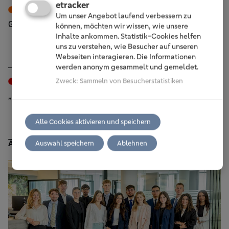
etracker
Vor Ort
Wiehl, 2. Juli 2026
Um unser Angebot laufend verbessern zu
Generationenwechsel an der Spitze
können, möchten wir wissen, wie unsere
Inhalte ankommen. Statistik-Cookies helfen
uns zu verstehen, wie Besucher auf unseren
Webseiten interagieren. Die Informationen
werden anonym gesammelt und gemeldet.
Zweck
:
Sammeln von Besucherstatistiken
Events
Wiehl, 30. Juni 2026
„Es war mir stets eine große Freude“
Alle Cookies aktivieren und speichern
Ähnliche Beiträge
Auswahl speichern
Ablehnen