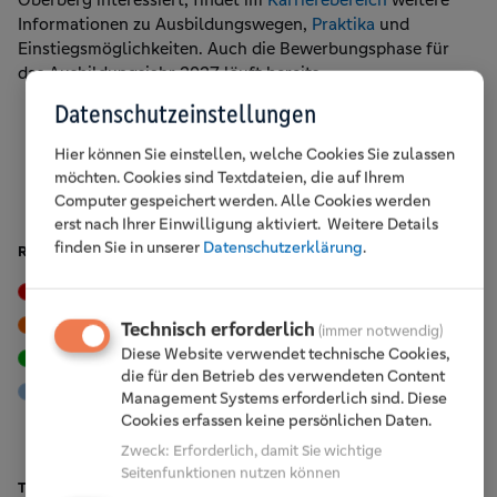
Informationen zu Ausbildungswegen,
Praktika
und
Einstiegsmöglichkeiten. Auch die Bewerbungsphase für
das Ausbildungsjahr 2027 läuft bereits.
Datenschutzeinstellungen
Hier können Sie einstellen, welche Cookies Sie zulassen
Jetzt bewerben!
möchten. Cookies sind Textdateien, die auf Ihrem
Computer gespeichert werden. Alle Cookies werden
erst nach Ihrer Einwilligung aktiviert.
Weitere Details
finden Sie in unserer
Datenschutzerklärung
.
RUBRIKEN
Events
Tipps & Trends
Vor Ort
Karriere
Technisch erforderlich
(immer notwendig)
Diese Website verwendet technische Cookies,
Nachhaltigkeit
Engagement
die für den Betrieb des verwendeten Content
Mitglieder
Management Systems erforderlich sind. Diese
Cookies erfassen keine persönlichen Daten.
Zweck
:
Erforderlich, damit Sie wichtige
Seitenfunktionen nutzen können
TOP BEITRÄGE