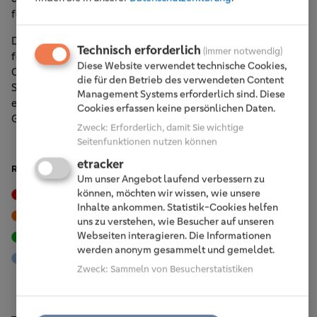
fördern.“
Die Weihnachtswunschbaum-Aktion ist seit vielen Jahren
Technisch erforderlich
(immer notwendig)
fester Bestandteil der Vorweihnachtszeit bei der Volksbank
Diese Website verwendet technische Cookies,
Oberberg. In diesem Jahr wurde sie erstmals an vier
die für den Betrieb des verwendeten Content
Standorten gleichzeitig umgesetzt. Die zahlreichen
Management Systems erforderlich sind. Diese
erfüllten Wünsche unterstreichen, wie stark der
Cookies erfassen keine persönlichen Daten.
Gemeinschaftsgedanke in der Region verankert ist.
Zweck
:
Erforderlich, damit Sie wichtige
Seitenfunktionen nutzen können
etracker
RUBRIKEN
Um unser Angebot laufend verbessern zu
können, möchten wir wissen, wie unsere
Events
Tipps & Trends
Inhalte ankommen. Statistik-Cookies helfen
Vor Ort
Karriere
uns zu verstehen, wie Besucher auf unseren
Webseiten interagieren. Die Informationen
Nachhaltigkeit
Engagement
werden anonym gesammelt und gemeldet.
Mitglieder
Zweck
:
Sammeln von Besucherstatistiken